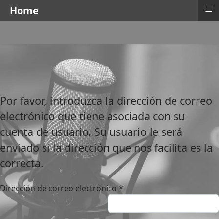
≡
Home
Por favor, introduzca la dirección de correo
electrónico que tiene asociada con su
cuenta de usuario. Su usuario le será
enviado si la dirección que nos facilita es la
correcta.
Dirección de correo electrónico
*