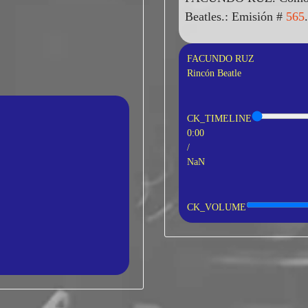
Beatles.: Emisión #
565
FACUNDO RUZ
Rincón Beatle
CK_TIMELINE
0:00
/
NaN
CK_VOLUME