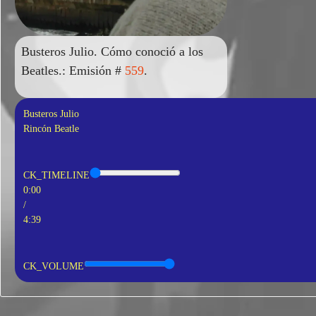
Busteros Julio. Cómo conoció a los
Beatles.: Emisión #
559
.
Busteros Julio
Rincón Beatle
CK_TIMELINE
0:00
/
4:39
CK_VOLUME