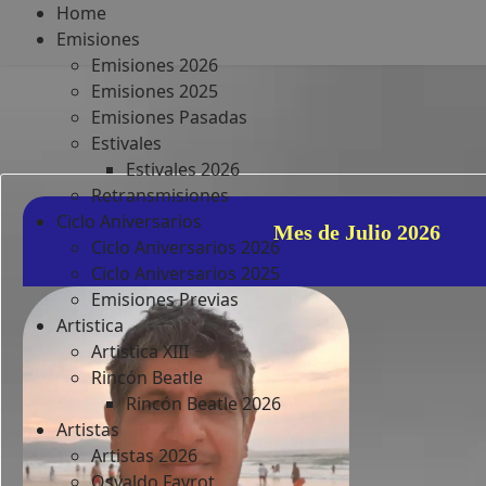
Home
Emisiones
Emisiones 2026
Emisiones 2025
Emisiones Pasadas
Estivales
Estivales 2026
Retransmisiones
Ciclo Aniversarios
Mes de Julio 2026
Ciclo Aniversarios 2026
Ciclo Aniversarios 2025
Emisiones Previas
Artistica
Artistica XIII
Rincón Beatle
Rincón Beatle 2026
Artistas
Artistas 2026
Osvaldo Favrot