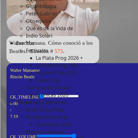
Gigantología
Peter Gabriel
Obsequios
Qué es de la Vida de
Indio Solari
Eventos
Walter Mamana. Cómo conoció a los
Festivales
Beatles.: Emisión #
573
.
La Plata Prog 2026 +
La Plata Prog 2025
Walter Mamanna
Mardel Prog 2025
Rincón Beatle
Caba Prog
Crónicas de Shows
Crónicas 2026
CK_TIMELINE
Relaciones Exteriores
0:00
Brilla Tú La Plata
/
Perspectivas en si
7:19
Columnas 2026
Mosaico Musical
CK_VOLUME