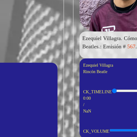
Ezequiel Villagra. Cómo
Beatles.: Emisión #
567
Ezequiel Villagra
Rincón Beatle
CK_TIMELINE
0:00
/
NaN
CK_VOLUME