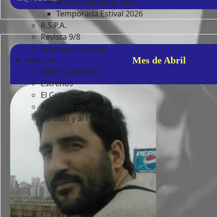
Mosaico Musical 2026
Temporada Estival 2026
R.S.P.A.
Revista 9/8
Propuestas Afines
Noticias
Mes de Abril
Peter Gabriel o/i
Estrenos
El Guardian Ivox
Anuncios de Shows
Cortitas y al Pie