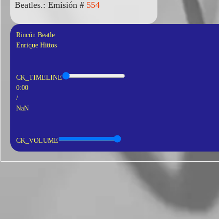
Beatles.: Emisión #
554
Rincón Beatle
Enrique Hittos
CK_TIMELINE
0:00
/
NaN
CK_VOLUME