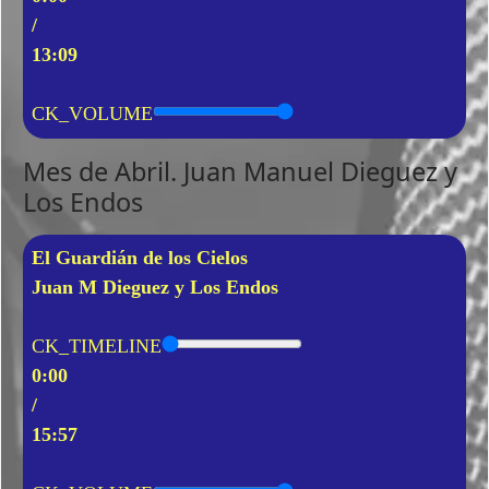
/
13:09
CK_VOLUME
Mes de Abril. Juan Manuel Dieguez y
Los Endos
El Guardián de los Cielos
Juan M Dieguez y Los Endos
CK_TIMELINE
0:00
/
15:57