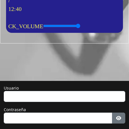
/
12:40
CK_VOLUME
Usuario
Contraseña
Most